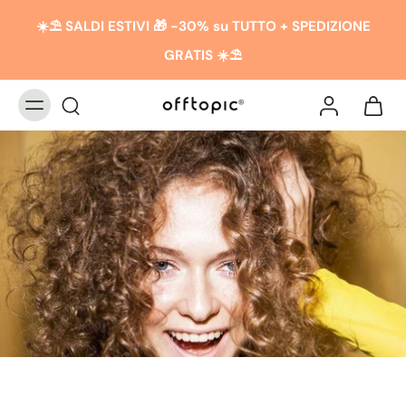
☀️​​⛱️ SALDI ESTIVI 🎁 -30% su TUTTO + SPEDIZIONE
GRATIS ☀️​​⛱️