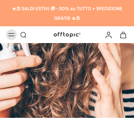
☀️​​⛱️ SALDI ESTIVI 🎁 -30% su TUTTO + SPEDIZIONE
GRATIS ☀️​​⛱️