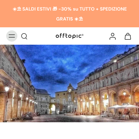
☀️​​⛱️ SALDI ESTIVI 🎁 -30% su TUTTO + SPEDIZIONE
GRATIS ☀️​​⛱️