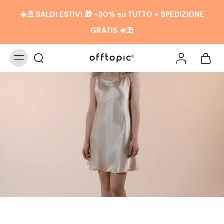
☀️​​⛱️ SALDI ESTIVI 🎁 -30% su TUTTO + SPEDIZIONE
GRATIS ☀️​​⛱️