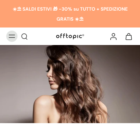
☀️​​⛱️ SALDI ESTIVI 🎁 -30% su TUTTO + SPEDIZIONE
GRATIS ☀️​​⛱️