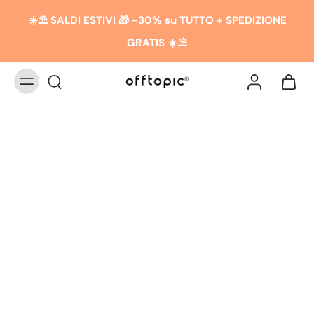
☀️​​⛱️ SALDI ESTIVI 🎁 -30% su TUTTO + SPEDIZIONE
GRATIS ☀️​​⛱️
LISTA DE DESEOS