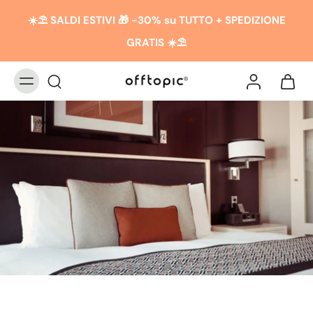
☀️​​⛱️ SALDI ESTIVI 🎁 -30% su TUTTO + SPEDIZIONE
GRATIS ☀️​​⛱️