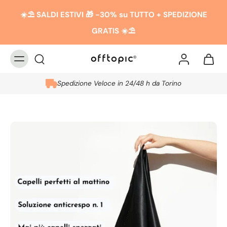
☀️​​⛱️ SALDI ESTIVI 🎁 -30% su TUTTO + SPEDIZIONE
GRATIS ☀️​​⛱️
Spedizione Veloce in 24/48 h da Torino