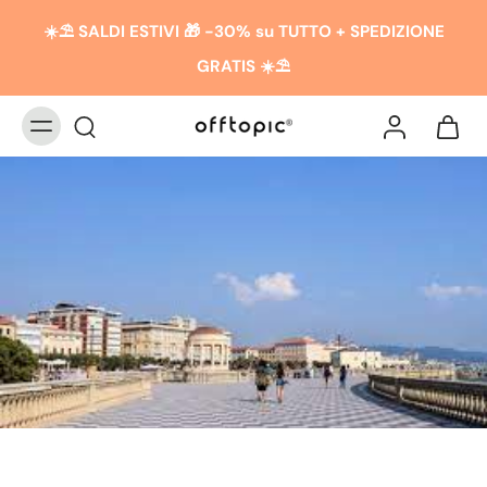
☀️​​⛱️ SALDI ESTIVI 🎁 -30% su TUTTO + SPEDIZIONE
GRATIS ☀️​​⛱️