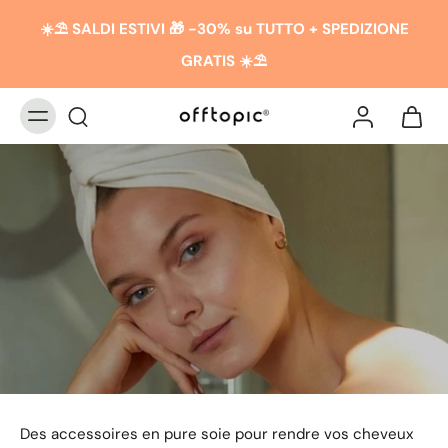
☀️​​⛱️ SALDI ESTIVI 🎁 -30% su TUTTO + SPEDIZIONE
GRATIS ☀️​​⛱️
ACCESSOIRES EN SOIE
POUR LES CHEVEUX
Des accessoires en pure soie pour rendre vos cheveux