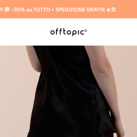
IVI 🎁 -30% su TUTTO + SPEDIZIONE GRATIS ☀️​​⛱️