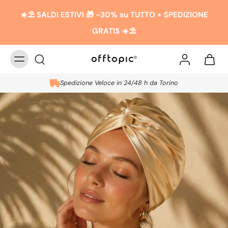
☀️​​⛱️ SALDI ESTIVI 🎁 -30% su TUTTO + SPEDIZIONE
GRATIS ☀️​​⛱️
Spedizione Veloce in 24/48 h da Torino