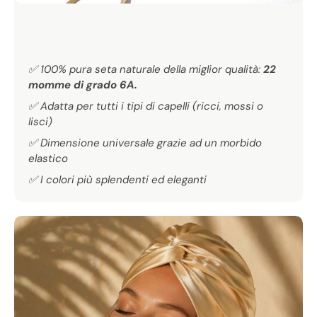
Γ
LA MIGLIORE CUFFIA NOTTE
✅ 100% pura seta naturale della miglior qualità:
22
momme di grado 6A.
DI SETA
✅ Adatta per tutti i tipi di capelli (ricci, mossi o
lisci)
✅ Dimensione universale grazie ad un morbido
elastico
✅ I colori più splendenti ed eleganti