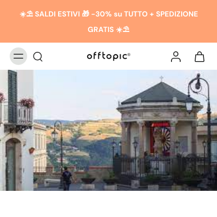
☀️​​⛱️ SALDI ESTIVI 🎁 -30% su TUTTO + SPEDIZIONE
GRATIS ☀️​​⛱️