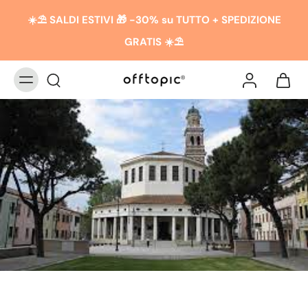
☀️​​⛱️ SALDI ESTIVI 🎁 -30% su TUTTO + SPEDIZIONE
GRATIS ☀️​​⛱️