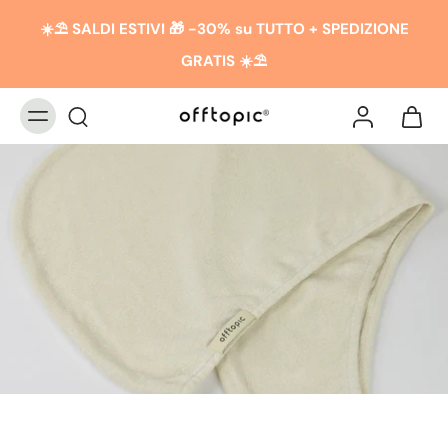
☀️​​⛱️ SALDI ESTIVI 🎁 -30% su TUTTO + SPEDIZIONE
GRATIS ☀️​​⛱️