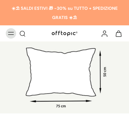
☀️​​⛱️ SALDI ESTIVI 🎁 -30% su TUTTO + SPEDIZIONE
GRATIS ☀️​​⛱️