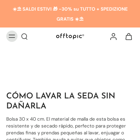
☀️​​⛱️ SALDI ESTIVI 🎁 -30% su TUTTO + SPEDIZIONE
GRATIS ☀️​​⛱️
NECESER DE SEDA
CÓMO LAVAR LA SEDA SIN
DAÑARLA
Bolsa 30 x 40 cm.
El material de malla de esta bolsa es
resistente y de secado rápido, perfecto para proteger
prendas finas y prendas pequeñas al lavar, enjuagar o
centrifugar.
También ayuda a evitar que objetos como