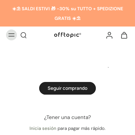
☀️​​⛱️ SALDI ESTIVI 🎁 -30% su TUTTO + SPEDIZIONE
GRATIS ☀️​​⛱️
TU CARRITO ESTA VACÍO
Seguir comprando
¿Tener una cuenta?
Inicia sesión
para pagar más rápido.