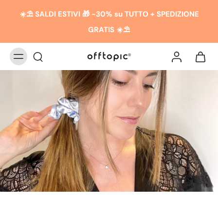
☀️​​⛱️ SALDI ESTIVI 🎁 -30% su TUTTO + SPEDIZIONE
GRATIS ☀️​​⛱️