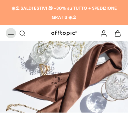
☀️​​⛱️ SALDI ESTIVI 🎁 -30% su TUTTO + SPEDIZIONE
GRATIS ☀️​​⛱️