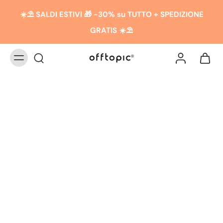
☀️​​⛱️ SALDI ESTIVI 🎁 -30% su TUTTO + SPEDIZIONE
GRATIS ☀️​​⛱️
L'HISTOIRE
D'OFFTOPIC