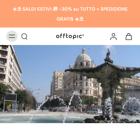
☀️​​⛱️ SALDI ESTIVI 🎁 -30% su TUTTO + SPEDIZIONE
GRATIS ☀️​​⛱️