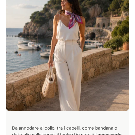
Γ
MILLE MODI DI INDOSSARLO
Da annodare al collo, tra i capelli, come bandana o
dettaglio sulla borsa: il foulard in seta è l’
accessorio