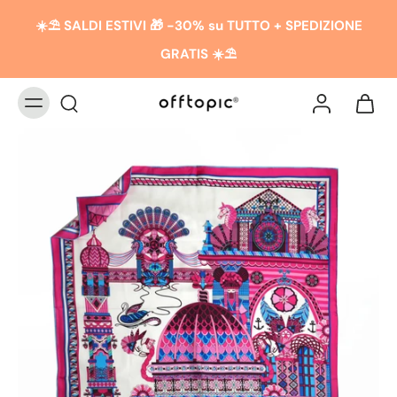
☀️​​⛱️ SALDI ESTIVI 🎁 -30% su TUTTO + SPEDIZIONE
GRATIS ☀️​​⛱️