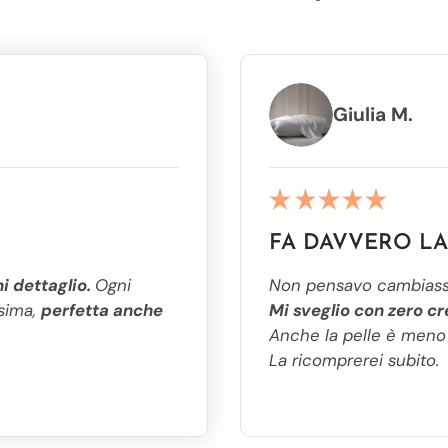
VI, NON TORNI PIÙ INDI
Giulia M.
FA DAVVERO LA
i dettaglio.
Ogni
Non pensavo cambiasse
ssima,
perfetta anche
Mi sveglio con zero cr
Anche la pelle è meno 
La ricomprerei subito.