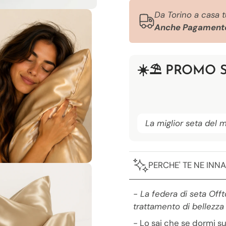
Da Torino a casa 
Anche Pagamento
☀️​⛱️​ PROMO 
La miglior seta del
PERCHE' TE NE INN
- La federa di seta Offt
trattamento di bellezza
- Lo sai che se dormi s