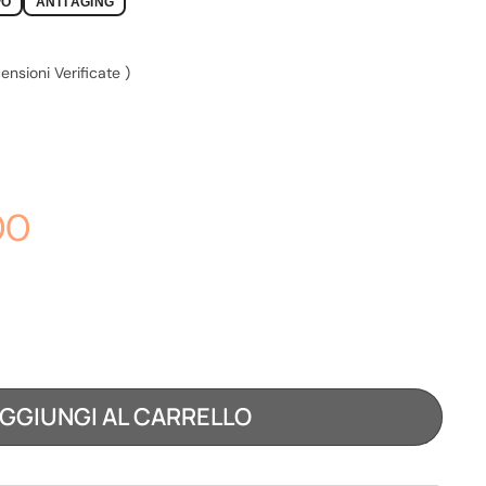
PO
ANTI AGING
SPO | CARAMEL
nsioni Verificate
)
00
GGIUNGI AL CARRELLO