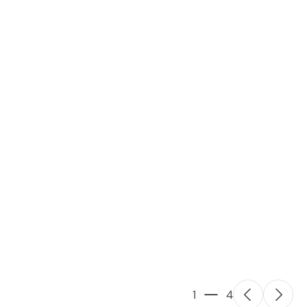
Γ
1
4