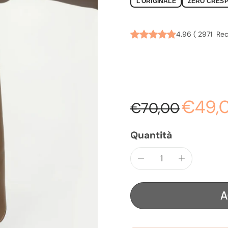
L'ORIGINALE
ZERO CRES
ANTICRE
4.96
(
2971
Rece
€49,
€70,00
Quantità
A