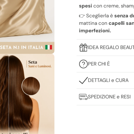
spesi
con creme, shampo
👉 Sceglierla è
senza d
mattina con
capelli sa
imperfezioni.
IDEA REGALO BEAU
PER CHI È
DETTAGLI e CURA
SPEDIZIONE e RESI