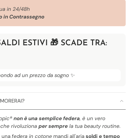
tua in 24/48h
 in Contrassegno
SALDI ESTIVI 🎁 SCADE TRA:
 mondo ad un prezzo da sogno
✨
AMORERAI?
opic®️
non è una semplice federa
, è un vero
 che rivoluziona
per sempre
la tua beauty routine.
u una
federa in cotone
mandi all'aria
soldi e tempo