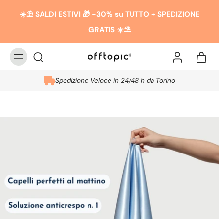
☀️​​⛱️ SALDI ESTIVI 🎁 -30% su TUTTO + SPEDIZIONE
GRATIS ☀️​​⛱️
Spedizione Veloce in 24/48 h da Torino