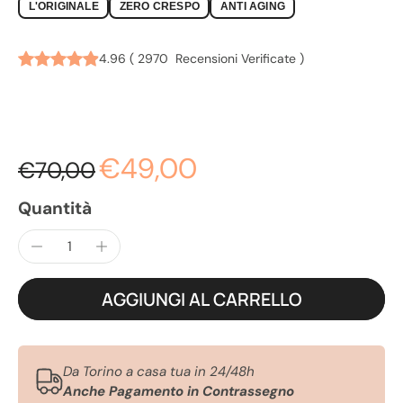
ANTICRESPO | AZZURRA
L'ORIGINALE
ZERO CRESPO
ANTI AGING
4.96
(
2970
Recensioni Verificate
)
€49,00
€70,00
Quantità
AGGIUNGI AL CARRELLO
Da Torino a casa tua in 24/48h
Anche Pagamento in Contrassegno