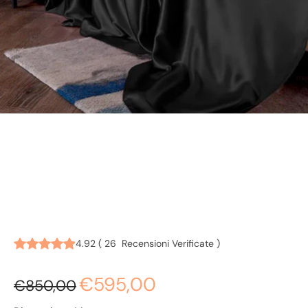
SET COMPLETO LENZUOLA DI
4.92
(
26
Recensioni Verificate
)
LUSSO 100% SETA | NERO
€595,00
€850,00