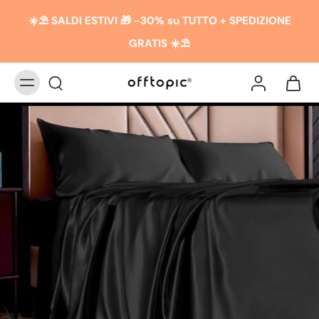
☀️​​⛱️ SALDI ESTIVI 🎁 -30% su TUTTO + SPEDIZIONE
GRATIS ☀️​​⛱️