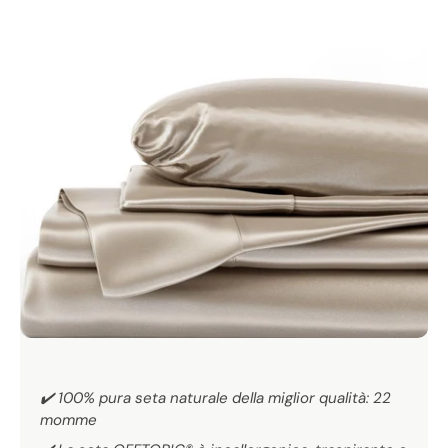
DORMIRE COME I REALI 👑
✔️ 100% pura seta naturale della miglior qualità: 22
momme